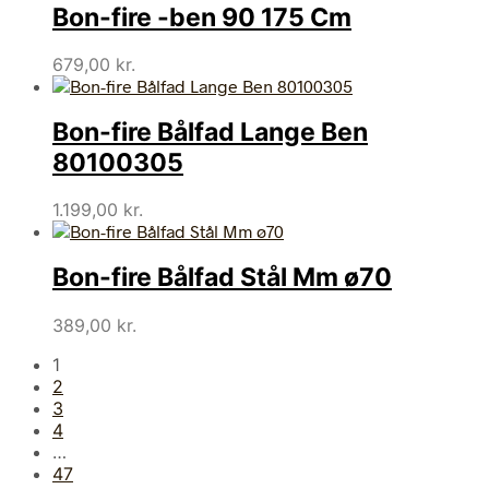
Bon-fire -ben 90 175 Cm
679,00
kr.
Bon-fire Bålfad Lange Ben
80100305
1.199,00
kr.
Bon-fire Bålfad Stål Mm ø70
389,00
kr.
1
2
3
4
…
47