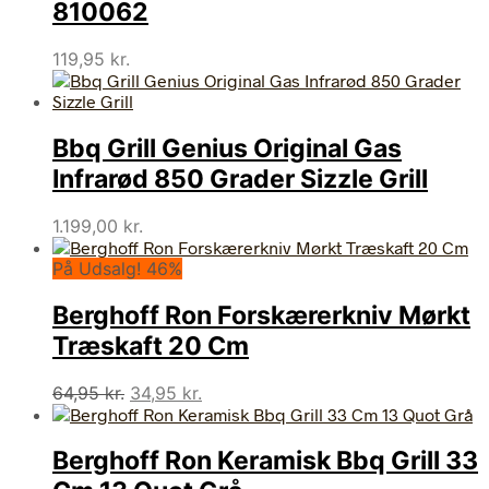
810062
119,95
kr.
Bbq Grill Genius Original Gas
Infrarød 850 Grader Sizzle Grill
1.199,00
kr.
På Udsalg! 46%
Berghoff Ron Forskærerkniv Mørkt
Træskaft 20 Cm
Den
Den
64,95
kr.
34,95
kr.
oprindelige
aktuelle
pris
pris
Berghoff Ron Keramisk Bbq Grill 33
var:
er:
64,95 kr..
34,95 kr..