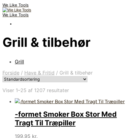
We Like Tools
We Like Tools
Grill & tilbehør
Grill
Forside
/
Have & Fritid
/
Grill & tilbehør
Viser 1–25 af 1207 resultater
-formet Smoker Box Stor Med
Tragt Til Træpiller
199,95
kr.