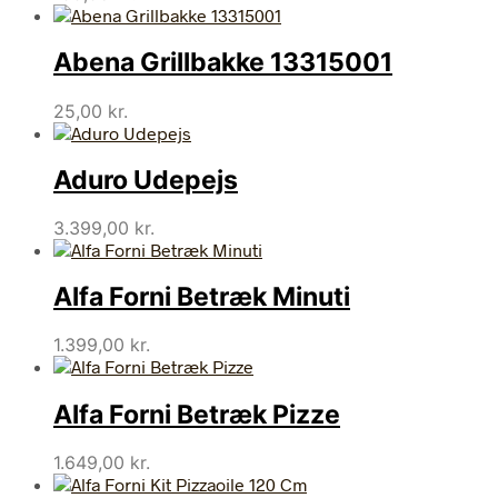
Abena Grillbakke 13315001
25,00
kr.
Aduro Udepejs
3.399,00
kr.
Alfa Forni Betræk Minuti
1.399,00
kr.
Alfa Forni Betræk Pizze
1.649,00
kr.