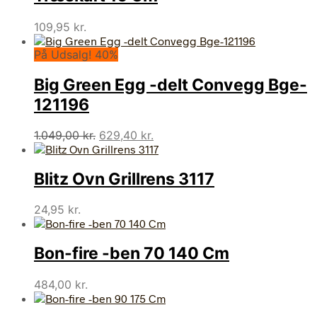
109,95
kr.
På Udsalg! 40%
Big Green Egg -delt Convegg Bge-
121196
Den
Den
1.049,00
kr.
629,40
kr.
oprindelige
aktuelle
pris
pris
Blitz Ovn Grillrens 3117
var:
er:
1.049,00 kr..
629,40 kr..
24,95
kr.
Bon-fire -ben 70 140 Cm
484,00
kr.