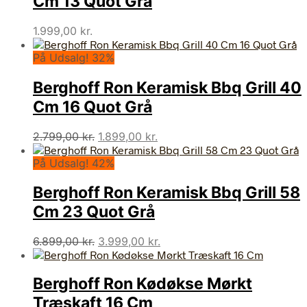
Cm 13 Quot Grå
1.999,00
kr.
På Udsalg! 32%
Berghoff Ron Keramisk Bbq Grill 40
Cm 16 Quot Grå
Den
Den
2.799,00
kr.
1.899,00
kr.
oprindelige
aktuelle
På Udsalg! 42%
pris
pris
var:
er:
Berghoff Ron Keramisk Bbq Grill 58
2.799,00 kr..
1.899,00 kr..
Cm 23 Quot Grå
Den
Den
6.899,00
kr.
3.999,00
kr.
oprindelige
aktuelle
pris
pris
Berghoff Ron Kødøkse Mørkt
var:
er:
6.899,00 kr..
3.999,00 kr..
Træskaft 16 Cm