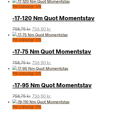
oprindelige
aktuelle
pris
pris
På Udsalg! 3%
var:
er:
758,75 kr..
736,50 kr..
-17-120 Nm Quot Momentstav
Den
Den
758,75
kr.
736,50
kr.
oprindelige
aktuelle
pris
pris
På Udsalg! 3%
var:
er:
758,75 kr..
736,50 kr..
-17-75 Nm Quot Momentstav
Den
Den
758,75
kr.
736,50
kr.
oprindelige
aktuelle
pris
pris
På Udsalg! 3%
var:
er:
758,75 kr..
736,50 kr..
-17-95 Nm Quot Momentstav
Den
Den
758,75
kr.
736,50
kr.
oprindelige
aktuelle
pris
pris
På Udsalg! 3%
var:
er: