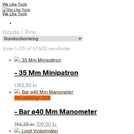
We Like Tools
We Like Tools
Forside
/
Shop
Viser 1–25 af 67603 resultater
– 35 Mm Minipatron
1.192,50
kr.
På Udsalg! 25%
– Bar ø40 Mm Manometer
Den
Den
146,25
kr.
109,00
kr.
oprindelige
aktuelle