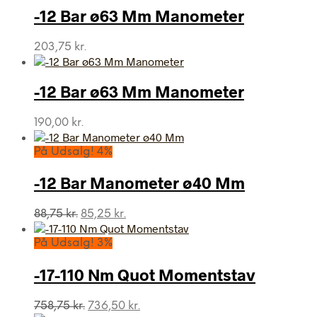
-12 Bar ø63 Mm Manometer
203,75
kr.
-12 Bar ø63 Mm Manometer
190,00
kr.
På Udsalg! 4%
-12 Bar Manometer ø40 Mm
Den
Den
88,75
kr.
85,25
kr.
oprindelige
aktuelle
pris
pris
På Udsalg! 3%
var:
er:
88,75 kr..
85,25 kr..
-17-110 Nm Quot Momentstav
Den
Den
758,75
kr.
736,50
kr.