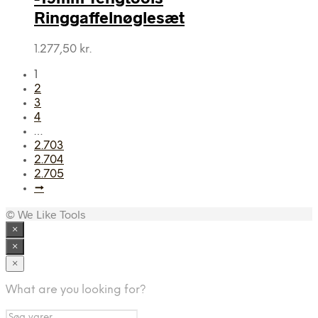
758,75 kr..
736,50 kr..
Ringgaffelnøglesæt
1.277,50
kr.
1
2
3
4
…
2.703
2.704
2.705
→
© We Like Tools
×
×
×
What are you looking for?