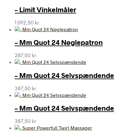
pris
pris
var:
er:
– Limit Vinkelmåler
146,25 kr..
109,00 kr..
1.092,50
kr.
– Mm Quot 24 Nøglepatron
287,50
kr.
– Mm Quot 24 Selvspændende
387,50
kr.
– Mm Quot 24 Selvspændende
387,50
kr.