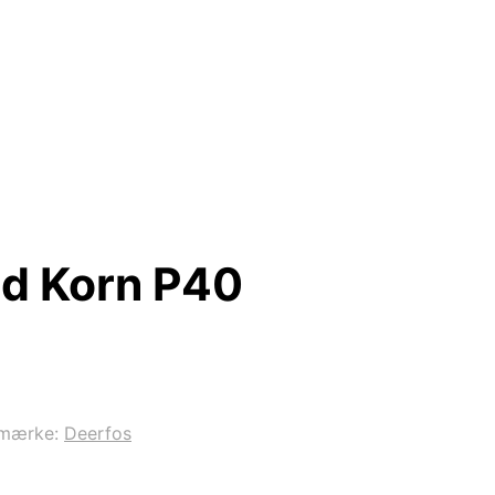
d Korn P40
emærke:
Deerfos