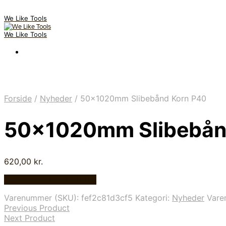
We Like Tools
We Like Tools
Forside
/
Nyheder
/
50x1020mm Slibebånd Korn P40
50x1020mm Slibebån
620,00
kr.
Bedste pris hos Carls.nu
Varenummer (SKU):
fef2c81d3cf5
Kategori:
Nyheder
Var
Previous Product
Next Product