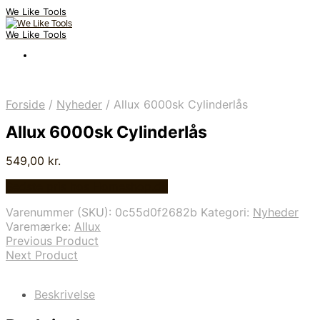
We Like Tools
We Like Tools
Forside
/
Nyheder
/
Allux 6000sk Cylinderlås
Allux 6000sk Cylinderlås
549,00
kr.
Bedste pris hos Homeshop.dk
Varenummer (SKU):
0c55d0f2682b
Kategori:
Nyheder
Varemærke:
Allux
Previous Product
Next Product
Beskrivelse