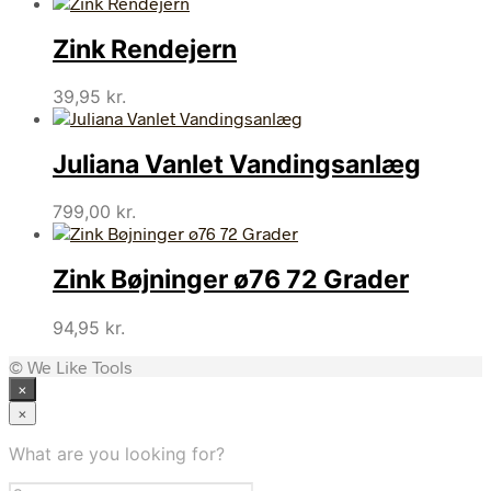
Zink Rendejern
39,95
kr.
Juliana Vanlet Vandingsanlæg
799,00
kr.
Zink Bøjninger ø76 72 Grader
94,95
kr.
© We Like Tools
×
×
What are you looking for?