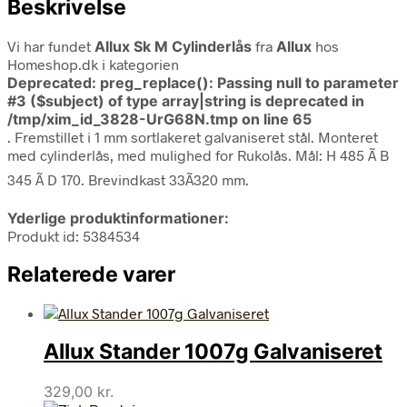
Beskrivelse
Vi har fundet
Allux Sk M Cylinderlås
fra
Allux
hos
Homeshop.dk i kategorien
Deprecated
: preg_replace(): Passing null to parameter
#3 ($subject) of type array|string is deprecated in
/tmp/xim_id_3828-UrG68N.tmp
on line
65
. Fremstillet i 1 mm sortlakeret galvaniseret stål. Monteret
med cylinderlås, med mulighed for Rukolås. Mål: H 485 Ã B
345 Ã D 170. Brevindkast 33Ã320 mm.
Yderlige produktinformationer:
Produkt id: 5384534
Relaterede varer
Allux Stander 1007g Galvaniseret
329,00
kr.