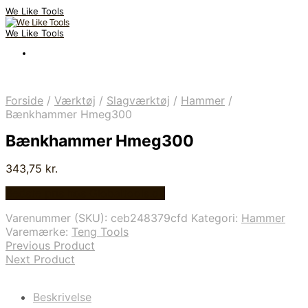
We Like Tools
We Like Tools
Forside
/
Værktøj
/
Slagværktøj
/
Hammer
/
Bænkhammer Hmeg300
Bænkhammer Hmeg300
343,75
kr.
Bedste pris hos Globaltools.dk
Varenummer (SKU):
ceb248379cfd
Kategori:
Hammer
Varemærke:
Teng Tools
Previous Product
Next Product
Beskrivelse