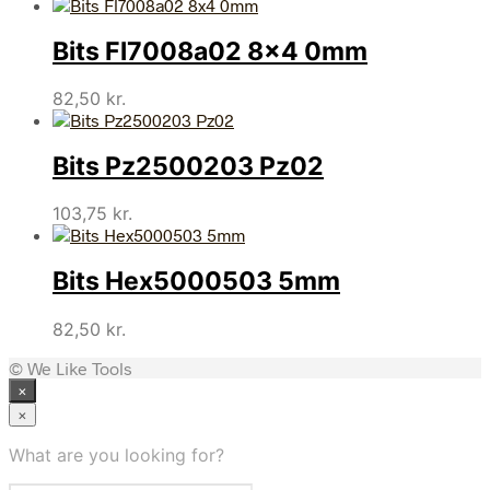
Bits Fl7008a02 8×4 0mm
82,50
kr.
Bits Pz2500203 Pz02
103,75
kr.
Bits Hex5000503 5mm
82,50
kr.
© We Like Tools
×
×
What are you looking for?