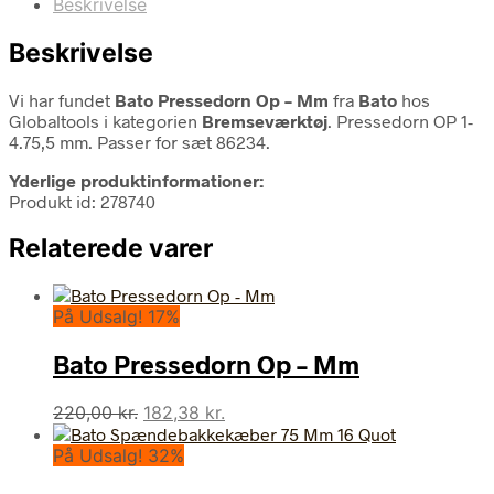
Beskrivelse
Beskrivelse
Vi har fundet
Bato Pressedorn Op – Mm
fra
Bato
hos
Globaltools i kategorien
Bremseværktøj
. Pressedorn OP 1-
4.75,5 mm. Passer for sæt 86234.
Yderlige produktinformationer:
Produkt id: 278740
Relaterede varer
På Udsalg! 17%
Bato Pressedorn Op – Mm
Den
Den
220,00
kr.
182,38
kr.
oprindelige
aktuelle
På Udsalg! 32%
pris
pris
var:
er: