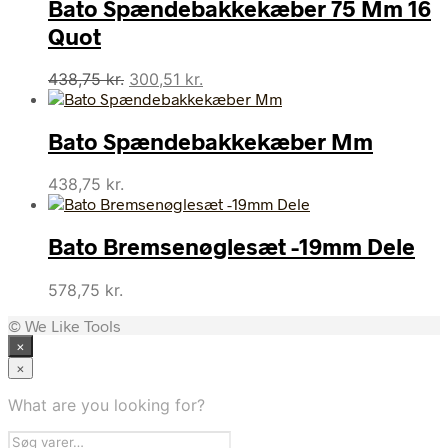
Bato Spændebakkekæber 75 Mm 16
220,00 kr..
182,38 kr..
Quot
Den
Den
438,75
kr.
300,51
kr.
oprindelige
aktuelle
pris
pris
Bato Spændebakkekæber Mm
var:
er:
438,75 kr..
300,51 kr..
438,75
kr.
Bato Bremsenøglesæt -19mm Dele
578,75
kr.
© We Like Tools
×
×
What are you looking for?