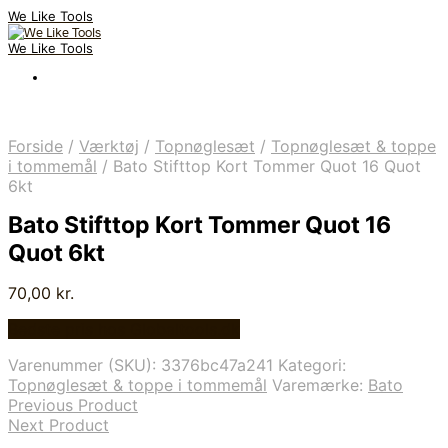
We Like Tools
We Like Tools
Forside
/
Værktøj
/
Topnøglesæt
/
Topnøglesæt & toppe
i tommemål
/
Bato Stifttop Kort Tommer Quot 16 Quot
6kt
Bato Stifttop Kort Tommer Quot 16
Quot 6kt
70,00
kr.
Bedste pris hos Globaltools.dk
Varenummer (SKU):
3376bc47a241
Kategori:
Topnøglesæt & toppe i tommemål
Varemærke:
Bato
Previous Product
Next Product