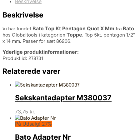
Beskrivelse
Beskrivelse
Vi har fundet
Bato Top Kt Pentagon Quot X Mm
fra
Bato
hos Globaltools i kategorien
Toppe
. Top 5kt. pentagon 1/2"
x 14 mm. Passer for sæt 86206.
Yderlige produktinformationer:
Produkt id: 278731
Relaterede varer
Sekskantadapter M380037
73,75
kr.
På Udsalg! 27%
Bato Adapter Nr