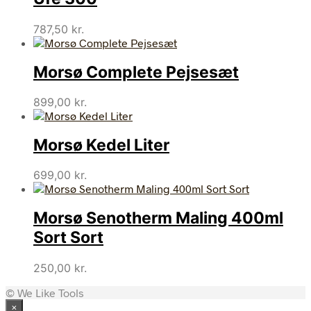
787,50
kr.
Morsø Complete Pejsesæt
899,00
kr.
Morsø Kedel Liter
699,00
kr.
Morsø Senotherm Maling 400ml
Sort Sort
250,00
kr.
© We Like Tools
×