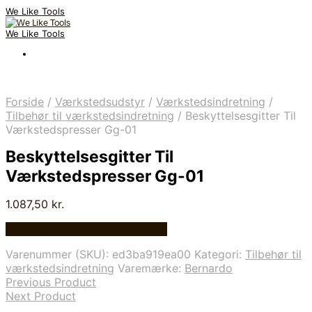
We Like Tools
We Like Tools
Forside
/
Værkstedsudstyr
/
Værkstedsindretning
/
Tilbehør til værkstedsindretning
/
Beskyttelsesgitter Til
Værkstedspresser Gg-01
Beskyttelsesgitter Til
Værkstedspresser Gg-01
1.087,50
kr.
Bedste pris hos Globaltools.dk
Varenummer (SKU):
ed3ba919ea00
Kategori:
Tilbehør til
værkstedsindretning
Varemærke:
Bernardo
Previous Product
Next Product