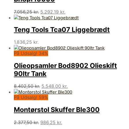
Den
Den
7.056,25
kr.
5.292,19
kr.
oprindelige
aktuelle
pris
pris
Teng Tools Tca07 Liggebrædt
var:
er:
7.056,25 kr..
5.292,19 kr..
1.836,25
kr.
På Udsalg! 34%
Olieopsamler Bod8902 Olieskift
90ltr Tank
Den
Den
8.402,50
kr.
5.548,00
kr.
oprindelige
aktuelle
På Udsalg! 59%
pris
pris
var:
er:
Montørstol Skuffer Ble300
8.402,50 kr..
5.548,00 kr..
Den
Den
2.377,50
kr.
986,25
kr.
oprindelige
aktuelle