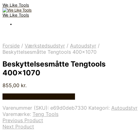
We Like Tools
We Like Tools
Forside
/
Værkstedsudstyr
/
Autoudstyr
/
Beskyttelsesmåtte Tengtools 400×1070
Beskyttelsesmåtte Tengtools
400×1070
855,00
kr.
Bedste pris hos Globaltools.dk
Varenummer (SKU):
e69d0deb7330
Kategori:
Autoudstyr
Varemærke:
Teng Tools
Previous Product
Next Product