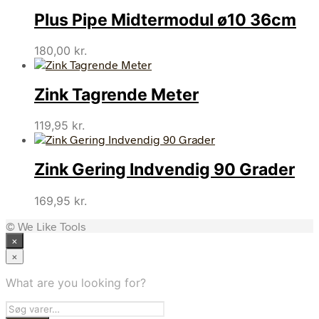
Plus Pipe Midtermodul ø10 36cm
180,00
kr.
Zink Tagrende Meter
119,95
kr.
Zink Gering Indvendig 90 Grader
169,95
kr.
© We Like Tools
×
×
What are you looking for?