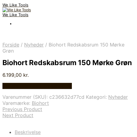
We Like Tools
We Like Tools
Forside
/
Nyheder
/
Biohort Redskabsrum 150 Mørke
Grøn
Biohort Redskabsrum 150 Mørke Grøn
6.199,00
kr.
Bedste pris hos Homeshop.dk
Varenummer (SKU):
c236632d77cd
Kategori:
Nyheder
Varemærke:
Biohort
Previous Product
Next Product
Beskrivelse