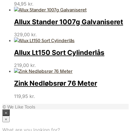
94,95
kr.
Allux Stander 1007g Galvaniseret
329,00
kr.
Allux Lt150 Sort Cylinderlås
219,00
kr.
Zink Nedløbsrør 76 Meter
119,95
kr.
© We Like Tools
×
×
What are you looking for?