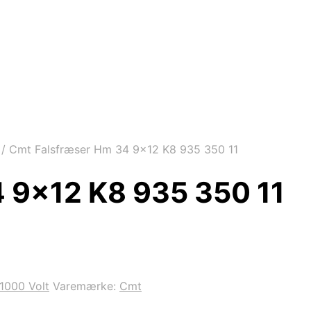
/
Cmt Falsfræser Hm 34 9×12 K8 935 350 11
 9×12 K8 935 350 11
1000 Volt
Varemærke:
Cmt