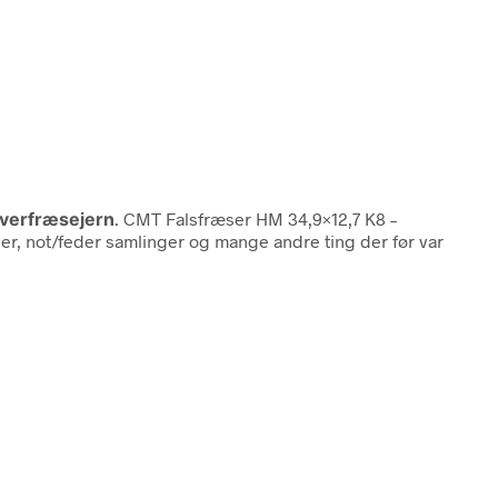
Overfræsejern
. CMT Falsfræser HM 34,9×12,7 K8 –
er, not/feder samlinger og mange andre ting der før var