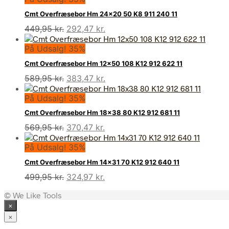
Cmt Overfræsebor Hm 24×20 50 K8 911 240 11
Den
Den
449,95
kr.
292,47
kr.
oprindelige
aktuelle
På Udsalg! 35%
pris
pris
var:
er:
Cmt Overfræsebor Hm 12×50 108 K12 912 622 11
449,95 kr..
292,47 kr..
Den
Den
589,95
kr.
383,47
kr.
oprindelige
aktuelle
På Udsalg! 35%
pris
pris
var:
er:
Cmt Overfræsebor Hm 18×38 80 K12 912 681 11
589,95 kr..
383,47 kr..
Den
Den
569,95
kr.
370,47
kr.
oprindelige
aktuelle
På Udsalg! 35%
pris
pris
var:
er:
Cmt Overfræsebor Hm 14×31 70 K12 912 640 11
569,95 kr..
370,47 kr..
Den
Den
499,95
kr.
324,97
kr.
oprindelige
aktuelle
© We Like Tools
pris
pris
×
var:
er:
499,95 kr..
324,97 kr..
×