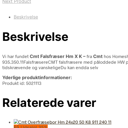
Next Product
Beskrivelse
Beskrivelse
Vi har fundet
Cmt Falsfræser Hm X K –
fra
Cmt
hos Homesh
935.350.11FalsfræsereCMT falsfræsere med påloddede HW platt
tidskrævende og vanskeligeDu kan endda selv
Yderlige produktinformationer:
Produkt id: 5021113
Relaterede varer
På Udsalg! 35%