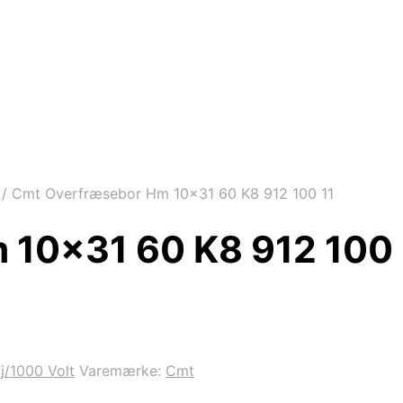
/
Cmt Overfræsebor Hm 10×31 60 K8 912 100 11
 10×31 60 K8 912 100 
/1000 Volt
Varemærke:
Cmt