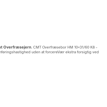
mt Overfræsejern
. CMT Overfræsebor HM 10×31/60 K8 –
emføringshastighed uden at forcereVær ekstra forsigtig ved