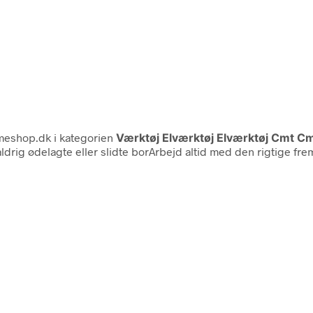
eshop.dk i kategorien
Værktøj Elværktøj Elværktøj Cmt C
ldrig ødelagte eller slidte borArbejd altid med den rigtige fr