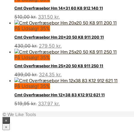
Cmt Overfræsebor Hm 14×31 60 K8 912 140 11
Den
Den
510,00
kr.
331,50
kr.
oprindelige
aktuelle
På Udsalg! 35%
pris
pris
var:
er:
Cmt Overfræsebor Hm 20×20 50 K8 911 200 11
510,00 kr..
331,50 kr..
Den
Den
430,00
kr.
279,50
kr.
oprindelige
aktuelle
På Udsalg! 35%
pris
pris
var:
er:
Cmt Overfræsebor Hm 25×20 50 K8 911 250 11
430,00 kr..
279,50 kr..
Den
Den
499,00
kr.
324,35
kr.
oprindelige
aktuelle
På Udsalg! 35%
pris
pris
var:
er:
Cmt Overfræsebor Hm 12×38 83 K12 912 621 11
499,00 kr..
324,35 kr..
Den
Den
519,95
kr.
337,97
kr.
oprindelige
aktuelle
© We Like Tools
pris
pris
×
var:
er:
519,95 kr..
337,97 kr..
×