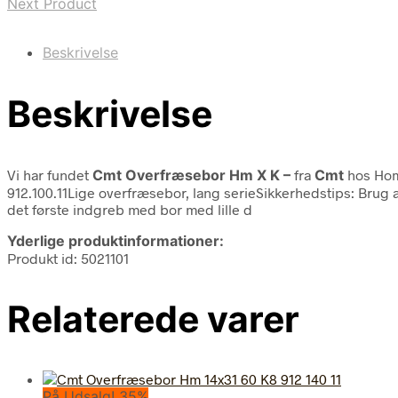
Next Product
Beskrivelse
Beskrivelse
Vi har fundet
Cmt Overfræsebor Hm X K –
fra
Cmt
hos Hom
912.100.11Lige overfræsebor, lang serieSikkerhedstips: Brug a
det første indgreb med bor med lille d
Yderlige produktinformationer:
Produkt id: 5021101
Relaterede varer
På Udsalg! 35%