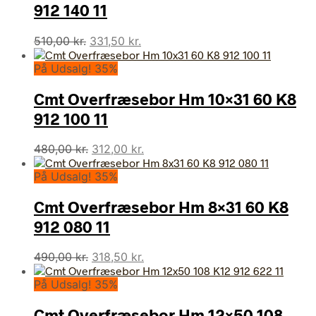
912 140 11
Den
Den
510,00
kr.
331,50
kr.
oprindelige
aktuelle
På Udsalg! 35%
pris
pris
var:
er:
Cmt Overfræsebor Hm 10×31 60 K8
510,00 kr..
331,50 kr..
912 100 11
Den
Den
480,00
kr.
312,00
kr.
oprindelige
aktuelle
På Udsalg! 35%
pris
pris
var:
er:
Cmt Overfræsebor Hm 8×31 60 K8
480,00 kr..
312,00 kr..
912 080 11
Den
Den
490,00
kr.
318,50
kr.
oprindelige
aktuelle
På Udsalg! 35%
pris
pris
var:
er:
Cmt Overfræsebor Hm 12×50 108
490,00 kr..
318,50 kr..