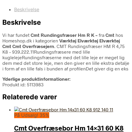
Beskrivelse
Beskrivelse
Vi har fundet
Cmt Rundingsfræser Hm R K –
fra
Cmt
hos
Homeshop.dk i kategorien
Værktøj Elværktøj Elværktøj
Cmt Cmt Overfræsejern
. CMT Rundingsfræser HM R 4,75
K8 – 939.222.11Rundingsfræsere med lille
kuglelejeRundingsfræserne med det lille leje er meget lig
dem med det store leje, men den giver en lille ekstra detalje
i form af en lille fals i bunden af profilenDet giver dig en eks
Yderlige produktinformationer:
Produkt id: 5113983
Relaterede varer
På Udsalg! 35%
Cmt Overfræsebor Hm 14×31 60 K8