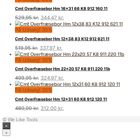
Cmt Overfræsebor Hm 16×31 66 K8 912 160 11
Den
Den
529,95
kr.
344,47
kr.
oprindelige
aktuelle
På Udsalg! 35%
pris
pris
var:
er:
Cmt Overfræsebor Hm 12×38 83 K12 912 621 11
529,95 kr..
344,47 kr..
Den
Den
519,95
kr.
337,97
kr.
oprindelige
aktuelle
På Udsalg! 35%
pris
pris
var:
er:
Cmt Overfræsebor Hm 22×20 57 K8 911 220 11b
519,95 kr..
337,97 kr..
Den
Den
499,95
kr.
324,97
kr.
oprindelige
aktuelle
På Udsalg! 35%
pris
pris
var:
er:
Cmt Overfræsebor Hm 12×31 60 K8 912 120 11
499,95 kr..
324,97 kr..
Den
Den
480,00
kr.
312,00
kr.
oprindelige
aktuelle
© We Like Tools
pris
pris
×
var:
er:
480,00 kr..
312,00 kr..
×