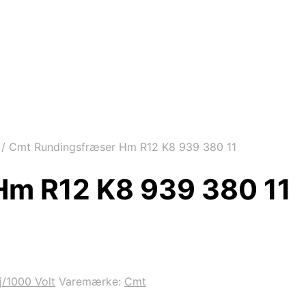
/
Cmt Rundingsfræser Hm R12 K8 939 380 11
Hm R12 K8 939 380 11
/1000 Volt
Varemærke:
Cmt