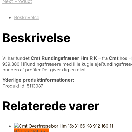
Next Product
Beskrivelse
Beskrivelse
Vi har fundet
Cmt Rundingsfræser Hm R K –
fra
Cmt
hos H
939.380.11Rundingsfræsere med lille kuglelejeRundingsfræserne 
bunden af profilenDet giver dig en ekst
Yderlige produktinformationer:
Produkt id: 5113987
Relaterede varer
På Udsalg! 35%