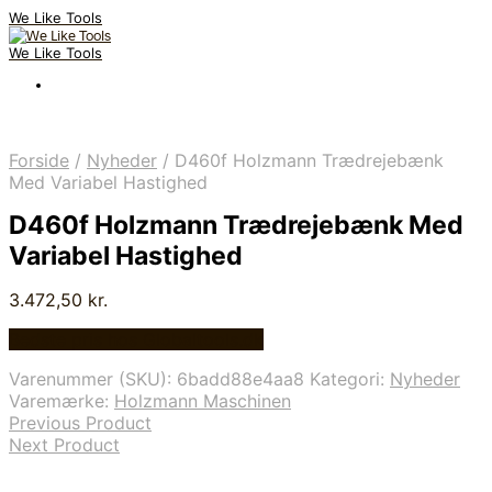
We Like Tools
We Like Tools
Forside
/
Nyheder
/
D460f Holzmann Trædrejebænk
Med Variabel Hastighed
D460f Holzmann Trædrejebænk Med
Variabel Hastighed
3.472,50
kr.
Bedste pris hos Globaltools.dk
Varenummer (SKU):
6badd88e4aa8
Kategori:
Nyheder
Varemærke:
Holzmann Maschinen
Previous Product
Next Product