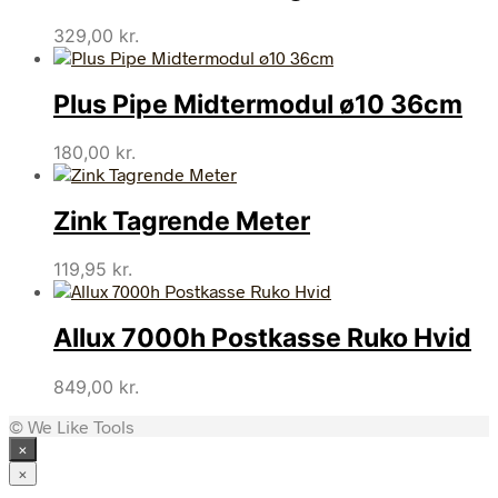
329,00
kr.
Plus Pipe Midtermodul ø10 36cm
180,00
kr.
Zink Tagrende Meter
119,95
kr.
Allux 7000h Postkasse Ruko Hvid
849,00
kr.
© We Like Tools
×
×