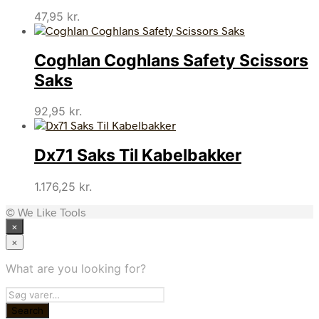
47,95
kr.
Coghlan Coghlans Safety Scissors
Saks
92,95
kr.
Dx71 Saks Til Kabelbakker
1.176,25
kr.
© We Like Tools
×
×
What are you looking for?