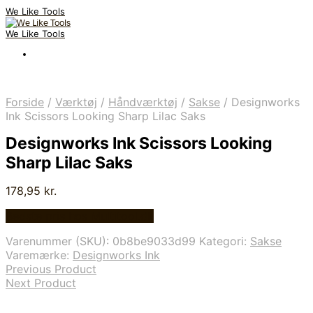
We Like Tools
We Like Tools
Forside
/
Værktøj
/
Håndværktøj
/
Sakse
/
Designworks
Ink Scissors Looking Sharp Lilac Saks
Designworks Ink Scissors Looking
Sharp Lilac Saks
178,95
kr.
Bedste pris hos Multitool.dk
Varenummer (SKU):
0b8be9033d99
Kategori:
Sakse
Varemærke:
Designworks Ink
Previous Product
Next Product