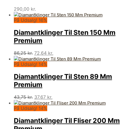
290,00
kr.
På Udsalg! 16%
Diamantklinger Til Sten 150 Mm
Premium
Den
Den
86,25
kr.
72,64
kr.
oprindelige
aktuelle
På Udsalg! 14%
pris
pris
var:
er:
Diamantklinger Til Sten 89 Mm
86,25 kr..
72,64 kr..
Premium
Den
Den
43,75
kr.
37,67
kr.
oprindelige
aktuelle
På Udsalg! 14%
pris
pris
var:
er:
Diamantklinger Til Fliser 200 Mm
43,75 kr..
37,67 kr..
Premium