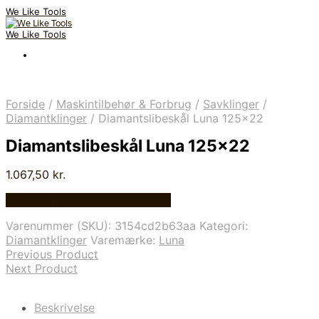
We Like Tools
We Like Tools
Forside
/
Maskintilbehør & Forbrug
/
Savklinger
/
Diamantklinger
/
Diamantslibeskål Luna 125×22
Diamantslibeskål Luna 125×22
1.067,50
kr.
Bedste pris hos Globaltools.dk
Varenummer (SKU):
3154cd2b63aa
Kategori:
Diamantklinger
Varemærke:
Luna
Previous Product
Next Product
Beskrivelse