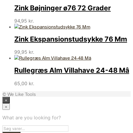
Zink Bøjninger ø76 72 Grader
94,95
kr.
Zink Ekspansionstudsykke 76 Mm
99,95
kr.
Rullegræs Alm Villahave 24-48 Mâ
65,00
kr.
© We Like Tools
×
×
What are you looking for?