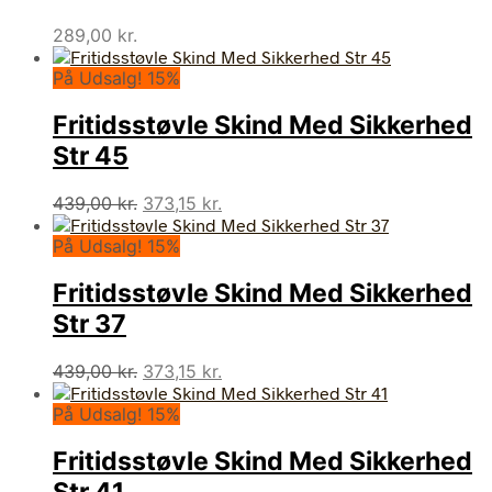
289,00
kr.
På Udsalg! 15%
Fritidsstøvle Skind Med Sikkerhed
Str 45
Den
Den
439,00
kr.
373,15
kr.
oprindelige
aktuelle
På Udsalg! 15%
pris
pris
var:
er:
Fritidsstøvle Skind Med Sikkerhed
439,00 kr..
373,15 kr..
Str 37
Den
Den
439,00
kr.
373,15
kr.
oprindelige
aktuelle
På Udsalg! 15%
pris
pris
var:
er:
Fritidsstøvle Skind Med Sikkerhed
439,00 kr..
373,15 kr..