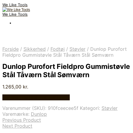
We Like Tools
We Like Tools
Forside
/
Sikkerhed
/
Fodtøj
/
Støvler
/
Dunlop Purofort
Fieldpro Gummistøvle Stål Tåværn Stål Sømværn
Dunlop Purofort Fieldpro Gummistøvle
Stål Tåværn Stål Sømværn
1.265,00
kr.
Bedste pris hos Homeshop.dk
Varenummer (SKU):
910fceecee5f
Kategori:
Støvler
Varemærke:
Dunlop
Previous Product
Next Product