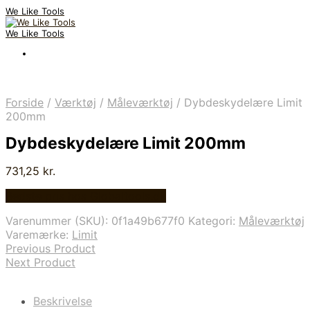
We Like Tools
We Like Tools
Forside
/
Værktøj
/
Måleværktøj
/
Dybdeskydelære Limit
200mm
Dybdeskydelære Limit 200mm
731,25
kr.
Bedste pris hos Globaltools.dk
Varenummer (SKU):
0f1a49b677f0
Kategori:
Måleværktøj
Varemærke:
Limit
Previous Product
Next Product
Beskrivelse