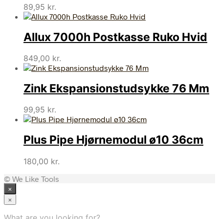
89,95
kr.
Allux 7000h Postkasse Ruko Hvid
849,00
kr.
Zink Ekspansionstudsykke 76 Mm
99,95
kr.
Plus Pipe Hjørnemodul ø10 36cm
180,00
kr.
© We Like Tools
×
×
What are you looking for?