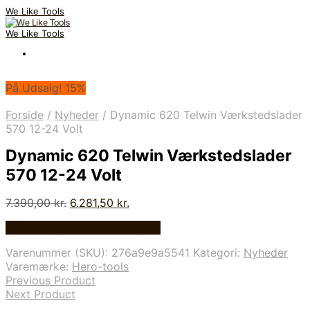
We Like Tools
We Like Tools
På Udsalg! 15%
Forside
/
Nyheder
/
Dynamic 620 Telwin Værkstedslader
570 12-24 Volt
Dynamic 620 Telwin Værkstedslader
570 12-24 Volt
Den
Den
7.390,00
kr.
6.281,50
kr.
oprindelige
aktuelle
På Udsalg hos Globaltools.dk
pris
pris
var:
er:
Varenummer (SKU):
276a9e9a5541
Kategori:
Nyheder
7.390,00 kr..
6.281,50 kr..
Varemærke:
Hero-tools
Previous Product
Next Product