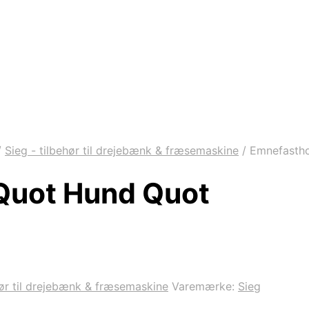
/
Sieg - tilbehør til drejebænk & fræsemaskine
/
Emnefastho
Quot Hund Quot
hør til drejebænk & fræsemaskine
Varemærke:
Sieg