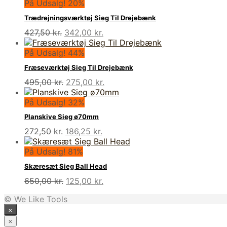
På Udsalg! 20%
Trædrejningsværktøj Sieg Til Drejebænk
Den
Den
427,50
kr.
342,00
kr.
oprindelige
aktuelle
pris
pris
På Udsalg! 44%
var:
er:
Fræseværktøj Sieg Til Drejebænk
427,50 kr..
342,00 kr..
Den
Den
495,00
kr.
275,00
kr.
oprindelige
aktuelle
pris
pris
På Udsalg! 32%
var:
er:
Planskive Sieg ø70mm
495,00 kr..
275,00 kr..
Den
Den
272,50
kr.
186,25
kr.
oprindelige
aktuelle
pris
pris
På Udsalg! 81%
var:
er:
Skæresæt Sieg Ball Head
272,50 kr..
186,25 kr..
Den
Den
650,00
kr.
125,00
kr.
oprindelige
aktuelle
© We Like Tools
pris
pris
×
var:
er:
650,00 kr..
125,00 kr..
×