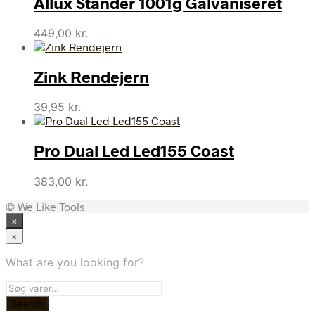
Allux Stander 1001g Galvaniseret
449,00
kr.
Zink Rendejern
39,95
kr.
Pro Dual Led Led155 Coast
383,00
kr.
© We Like Tools
×
×
What are you looking for?