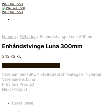
We Like Tools
We Like Tools
Forside
/
Nyheder
/
Enhåndstvinge Luna 300mm
Enhåndstvinge Luna 300mm
343,75
kr.
Bedste pris hos Globaltools.dk
Varenummer (SKU):
3fd863ebf2ff
Kategori:
Nyheder
Varemærke:
Luna
Previous Product
Next Product
Beskrivelse