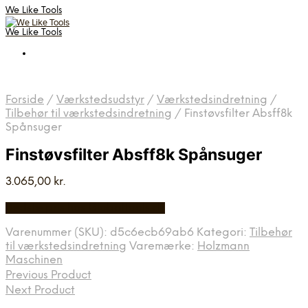
We Like Tools
We Like Tools
Forside
/
Værkstedsudstyr
/
Værkstedsindretning
/
Tilbehør til værkstedsindretning
/
Finstøvsfilter Absff8k
Spånsuger
Finstøvsfilter Absff8k Spånsuger
3.065,00
kr.
Bedste pris hos Globaltools.dk
Varenummer (SKU):
d5c6ecb69ab6
Kategori:
Tilbehør
til værkstedsindretning
Varemærke:
Holzmann
Maschinen
Previous Product
Next Product