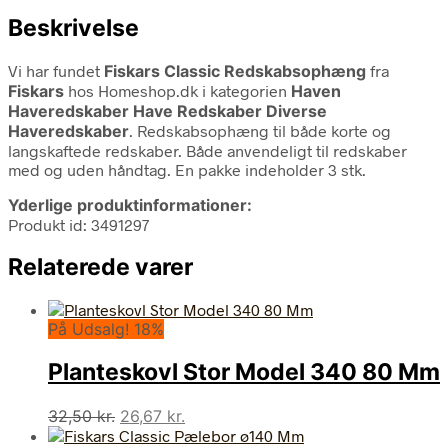
Beskrivelse
Vi har fundet
Fiskars Classic Redskabsophæng
fra
Fiskars
hos Homeshop.dk i kategorien
Haven
Haveredskaber Have Redskaber Diverse
Haveredskaber
. Redskabsophæng til både korte og
langskaftede redskaber. Både anvendeligt til redskaber
med og uden håndtag. En pakke indeholder 3 stk.
Yderlige produktinformationer:
Produkt id: 3491297
Relaterede varer
På Udsalg! 18%
Planteskovl Stor Model 340 80 Mm
Den
Den
32,50
kr.
26,67
kr.
oprindelige
aktuelle