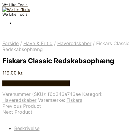
We Like Tools
We Like Tools
Forside
/
Have & Fritid
/
Haveredskaber
/
Fiskars Classic
Redskabsophæng
Fiskars Classic Redskabsophæng
119,00
kr.
Bedste pris hos Homeshop.dk
Varenummer (SKU):
f6d346a746ae
Kategori:
Haveredskaber
Varemærke:
Fiskars
Previous Product
Next Product
Beskrivelse