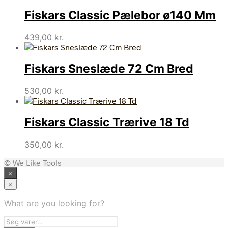
pris
pris
Fiskars Classic Pælebor ø140 Mm
var:
er:
32,50 kr..
26,67 kr..
439,00
kr.
Fiskars Sneslæde 72 Cm Bred
530,00
kr.
Fiskars Classic Trærive 18 Td
350,00
kr.
© We Like Tools
×
×
What are you looking for?