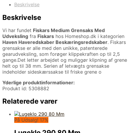
Beskrivelse
Beskrivelse
Vi har fundet
Fiskars Medium Grensaks Med
Udveksling
fra
Fiskars
hos Homeshop.dk i kategorien
Haven Haveredskaber Beskæringsredskaber
. Fiskars
grensakse er alle med den unikke, patenterede
gearudveksling, som forøger klippekraften op til 2,5
gange.Det letter arbejdet og muliggør klipning af grene
helt op til 38 mm. Serien af letvægts grensakse
indeholder sideskærssakse til friske grene o
Yderlige produktinformationer:
Produkt id: 5308882
Relaterede varer
På Udsalg! 17%
Lugeklo 290 80 Mm