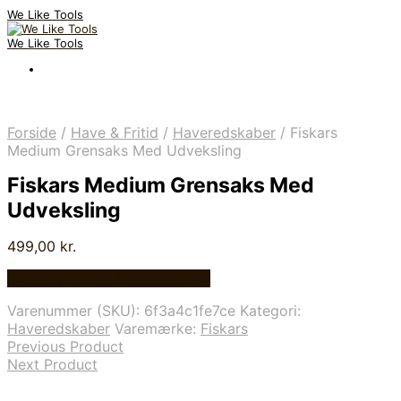
We Like Tools
We Like Tools
Forside
/
Have & Fritid
/
Haveredskaber
/
Fiskars
Medium Grensaks Med Udveksling
Fiskars Medium Grensaks Med
Udveksling
499,00
kr.
Bedste pris hos Homeshop.dk
Varenummer (SKU):
6f3a4c1fe7ce
Kategori:
Haveredskaber
Varemærke:
Fiskars
Previous Product
Next Product