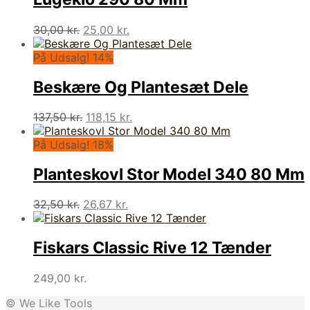
Den
Den
30,00
kr.
25,00
kr.
oprindelige
aktuelle
pris
pris
På Udsalg! 14%
var:
er:
30,00 kr..
25,00 kr..
Beskære Og Plantesæt Dele
Den
Den
137,50
kr.
118,15
kr.
oprindelige
aktuelle
pris
pris
På Udsalg! 18%
var:
er:
137,50 kr..
118,15 kr..
Planteskovl Stor Model 340 80 Mm
Den
Den
32,50
kr.
26,67
kr.
oprindelige
aktuelle
pris
pris
var:
er:
Fiskars Classic Rive 12 Tænder
32,50 kr..
26,67 kr..
249,00
kr.
© We Like Tools