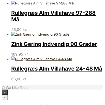
Rullegræs Alm Villahave 97-288
Mâ
45,00
kr.
Zink Gering Indvendig 90 Grader
169,95
kr.
Rullegræs Alm Villahave 24-48 Mâ
65,00
kr.
© We Like Tools
×
×