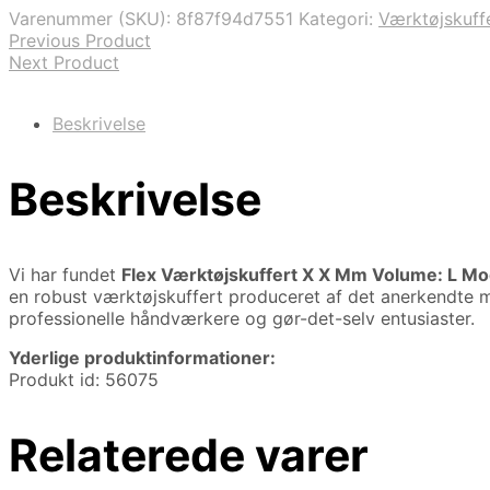
var:
er:
Varenummer (SKU):
8f87f94d7551
Kategori:
Værktøjskuff
1.787,50 kr..
1.714,04 kr..
Previous Product
Next Product
Beskrivelse
Beskrivelse
Vi har fundet
Flex Værktøjskuffert X X Mm Volume: L Mo
en robust værktøjskuffert produceret af det anerkendte
professionelle håndværkere og gør-det-selv entusiaster.
Yderlige produktinformationer:
Produkt id: 56075
Relaterede varer