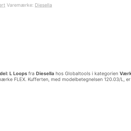
ert
Varemærke:
Diesella
del: L Loops
fra
Diesella
hos Globaltools i kategorien
Værk
 mærke FLEX. Kufferten, med modelbetegnelsen 120.03/L, e