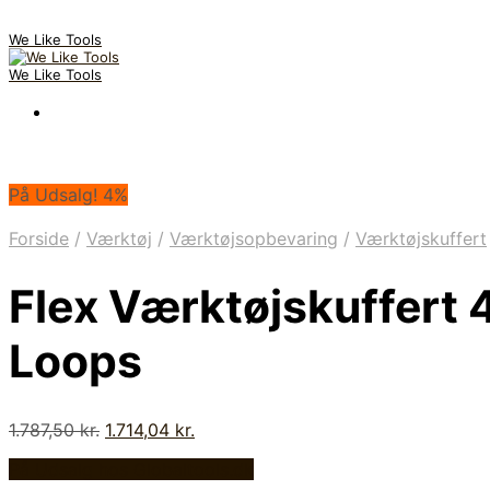
We Like Tools
We Like Tools
På Udsalg! 4%
Forside
/
Værktøj
/
Værktøjsopbevaring
/
Værktøjskuffert
Flex Værktøjskuffert
Loops
Den
Den
1.787,50
kr.
1.714,04
kr.
oprindelige
aktuelle
På Udsalg hos Globaltools.dk
pris
pris