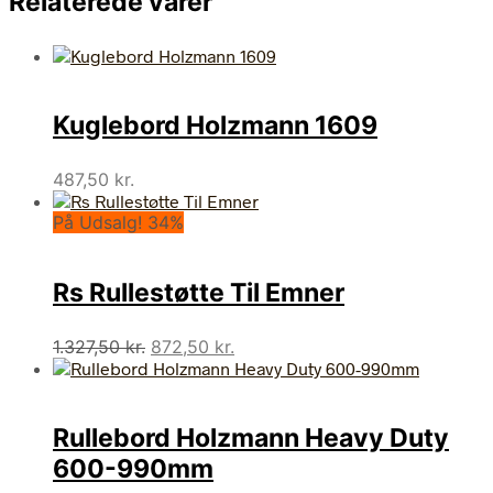
Relaterede varer
Kuglebord Holzmann 1609
487,50
kr.
På Udsalg! 34%
Rs Rullestøtte Til Emner
Den
Den
1.327,50
kr.
872,50
kr.
oprindelige
aktuelle
pris
pris
var:
er:
Rullebord Holzmann Heavy Duty
1.327,50 kr..
872,50 kr..
600-990mm