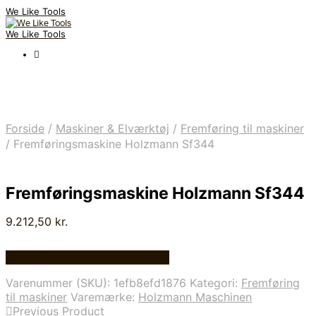
We Like Tools
We Like Tools
Forside
/
Maskiner & Elværktøj
/
Fremføring til maskiner
/
Fremføringsmaskine Holzmann Sf344
Fremføringsmaskine Holzmann Sf344
9.212,50
kr.
Bedste pris hos Globaltools.dk
Varenummer (SKU):
1efb8efd1876
Kategori:
Fremføring
til maskiner
Varemærke:
Holzmann Maschinen
Previous Product