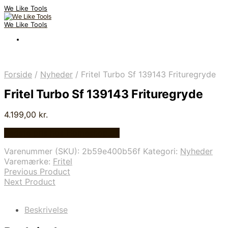
We Like Tools
We Like Tools
Forside
/
Nyheder
/
Fritel Turbo Sf 139143 Frituregryde
Fritel Turbo Sf 139143 Frituregryde
4.199,00
kr.
Bedste pris hos Homeshop.dk
Varenummer (SKU):
2b59e400b56f
Kategori:
Nyheder
Varemærke:
Fritel
Previous Product
Next Product
Beskrivelse