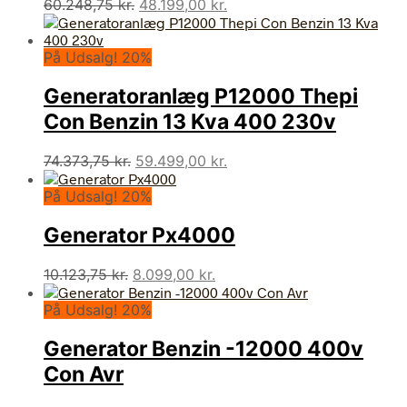
Den
Den
60.248,75
kr.
48.199,00
kr.
oprindelige
aktuelle
pris
pris
På Udsalg! 20%
var:
er:
60.248,75 kr..
48.199,00 kr..
Generatoranlæg P12000 Thepi
Con Benzin 13 Kva 400 230v
Den
Den
74.373,75
kr.
59.499,00
kr.
oprindelige
aktuelle
På Udsalg! 20%
pris
pris
var:
er:
Generator Px4000
74.373,75 kr..
59.499,00 kr..
Den
Den
10.123,75
kr.
8.099,00
kr.
oprindelige
aktuelle
På Udsalg! 20%
pris
pris
var:
er:
Generator Benzin -12000 400v
10.123,75 kr..
8.099,00 kr..
Con Avr