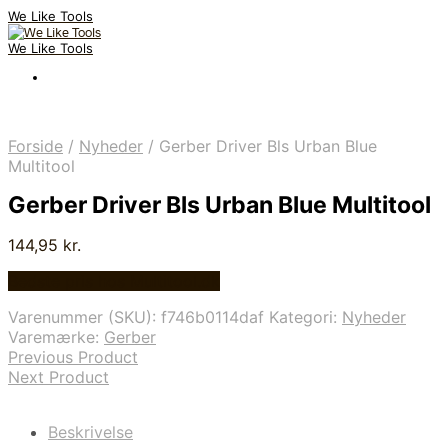
We Like Tools
We Like Tools
Forside
/
Nyheder
/
Gerber Driver Bls Urban Blue
Multitool
Gerber Driver Bls Urban Blue Multitool
144,95
kr.
Bedste pris hos Multitool.dk
Varenummer (SKU):
f746b0114daf
Kategori:
Nyheder
Varemærke:
Gerber
Previous Product
Next Product
Beskrivelse