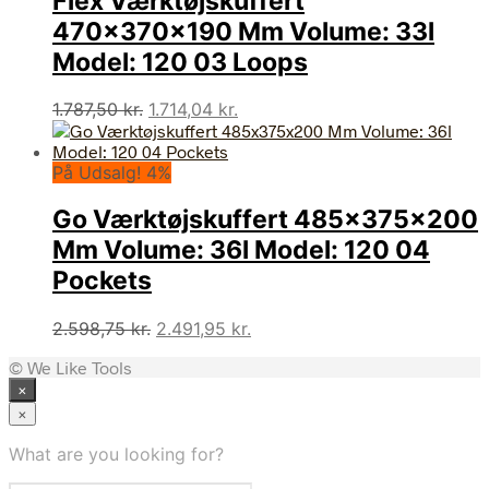
Flex Værktøjskuffert
470x370x190 Mm Volume: 33l
Model: 120 03 Loops
Den
Den
1.787,50
kr.
1.714,04
kr.
oprindelige
aktuelle
pris
pris
På Udsalg! 4%
var:
er:
1.787,50 kr..
1.714,04 kr..
Go Værktøjskuffert 485x375x200
Mm Volume: 36l Model: 120 04
Pockets
Den
Den
2.598,75
kr.
2.491,95
kr.
oprindelige
aktuelle
© We Like Tools
pris
pris
×
var:
er:
2.598,75 kr..
2.491,95 kr..
×
What are you looking for?