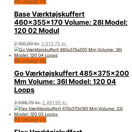
På Udsalg! 4%
Base Værktøjskuffert
460x355x170 Volume: 28l Model:
120 02 Modul
Den
Den
2.100,00
kr.
2.013,70
kr.
oprindelige
aktuelle
pris
pris
På Udsalg! 4%
var:
er:
2.100,00 kr..
2.013,70 kr..
Go Værktøjskuffert 485x375x200
Mm Volume: 36l Model: 120 04
Loops
Den
Den
2.598,75
kr.
2.491,95
kr.
oprindelige
aktuelle
pris
pris
På Udsalg! 4%
var:
er:
2.598,75 kr..
2.491,95 kr..