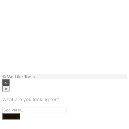
4.500,00
kr.
3.698,63
kr.
1.109,00
kr.
© We Like Tools
×
×
What are you looking for?