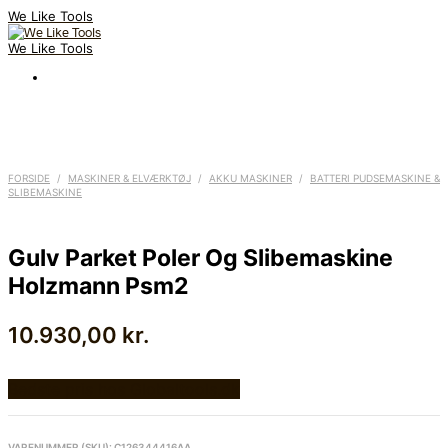
We Like Tools
We Like Tools
FORSIDE
/
MASKINER & ELVÆRKTØJ
/
AKKU MASKINER
/
BATTERI PUDSEMASKINE &
SLIBEMASKINE
Gulv Parket Poler Og Slibemaskine
Holzmann Psm2
10.930,00
kr.
Bedste pris hos Globaltools.dk
VARENUMMER (SKU):
C126344416AA