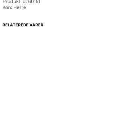
Produkt id: 60151
Køn: Herre
RELATEREDE VARER
973,75
kr.
833,90
kr.
4.090,00
kr.
2.997,50
kr.