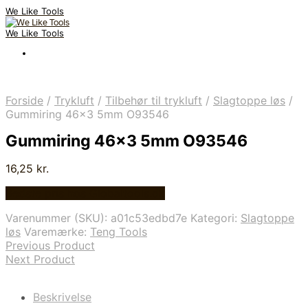
We Like Tools
We Like Tools
Forside
/
Trykluft
/
Tilbehør til trykluft
/
Slagtoppe løs
/
Gummiring 46×3 5mm O93546
Gummiring 46×3 5mm O93546
16,25
kr.
Bedste pris hos Globaltools.dk
Varenummer (SKU):
a01c53edbd7e
Kategori:
Slagtoppe
løs
Varemærke:
Teng Tools
Previous Product
Next Product
Beskrivelse