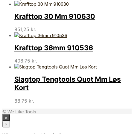
Krafttop 30 Mm 910630
851,25
kr.
Krafttop 36mm 910536
408,75
kr.
Slagtop Tengtools Quot Mm Løs
Kort
88,75
kr.
© We Like Tools
×
×