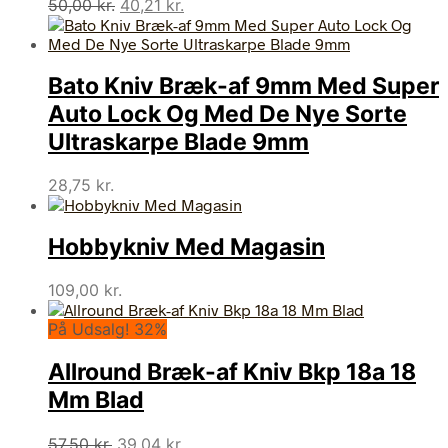
Den
Den
50,00
kr.
40,21
kr.
oprindelige
aktuelle
pris
pris
var:
er:
Bato Kniv Bræk-af 9mm Med Super
50,00 kr..
40,21 kr..
Auto Lock Og Med De Nye Sorte
Ultraskarpe Blade 9mm
28,75
kr.
Hobbykniv Med Magasin
109,00
kr.
På Udsalg! 32%
Allround Bræk-af Kniv Bkp 18a 18
Mm Blad
Den
Den
57,50
kr.
39,04
kr.