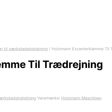
ør til værkstedsindretning
/
Holzmann Excenterklemme Til 
mme Til Trædrejning
 værkstedsindretning
Varemærke:
Holzmann Maschinen