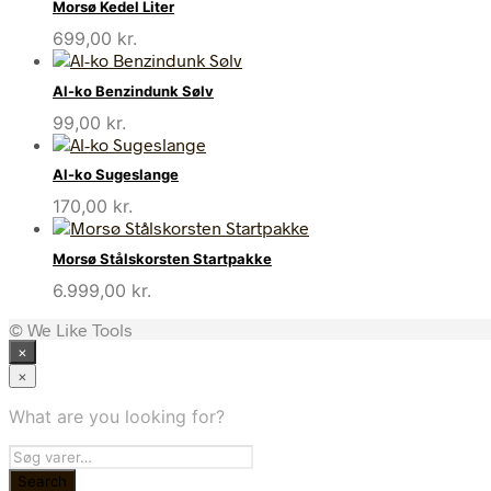
Morsø Kedel Liter
699,00
kr.
Al-ko Benzindunk Sølv
99,00
kr.
Al-ko Sugeslange
170,00
kr.
Morsø Stålskorsten Startpakke
6.999,00
kr.
© We Like Tools
×
×
What are you looking for?