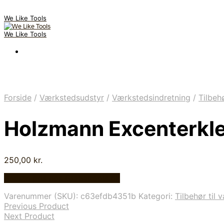
We Like Tools
We Like Tools
Forside
/
Værkstedsudstyr
/
Værkstedsindretning
/
Tilbeh
Holzmann Excenterkle
250,00
kr.
Bedste pris hos Globaltools.dk
Varenummer (SKU):
c63efdb4351b
Kategori:
Tilbehør til
Previous Product
Next Product