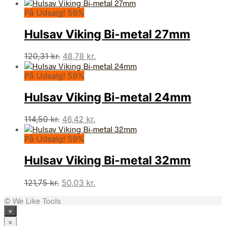
oprindelige
aktuelle
På Udsalg! 59%
pris
pris
var:
er:
Hulsav Viking Bi-metal 27mm
114,50 kr..
46,42 kr..
Den
Den
120,31
kr.
48,78
kr.
oprindelige
aktuelle
På Udsalg! 59%
pris
pris
var:
er:
Hulsav Viking Bi-metal 24mm
120,31 kr..
48,78 kr..
Den
Den
114,50
kr.
46,42
kr.
oprindelige
aktuelle
På Udsalg! 59%
pris
pris
var:
er:
Hulsav Viking Bi-metal 32mm
114,50 kr..
46,42 kr..
Den
Den
121,75
kr.
50,03
kr.
oprindelige
aktuelle
© We Like Tools
pris
pris
×
var:
er:
121,75 kr..
50,03 kr..
×