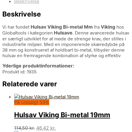
Beskrivelse
Beskrivelse
Vi har fundet
Hulsav Viking Bi-metal Mm
fra
Viking
hos
Globaltools i kategorien
Hulsave
. Denne avancerede hulsav
er særligt udviklet for at møde de strenge krav, der stilles i
industrielle miljøer. Med en imponerende skæredybde på
38 mm og konstrueret af holdbart bi-metal, tilbyder denne
hulsav en fremragende kombination af styrke og effektiv
Yderlige produktinformationer:
Produkt id: 1935
Relaterede varer
På Udsalg! 59%
Hulsav Viking Bi-metal 19mm
Den
Den
114,50
kr.
46,42
kr.