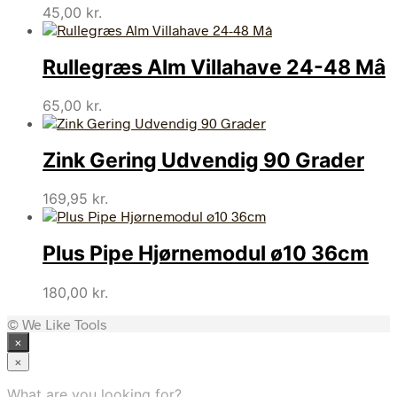
45,00
kr.
Rullegræs Alm Villahave 24-48 Mâ
65,00
kr.
Zink Gering Udvendig 90 Grader
169,95
kr.
Plus Pipe Hjørnemodul ø10 36cm
180,00
kr.
© We Like Tools
×
×
What are you looking for?