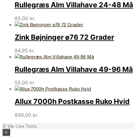
Rullegræs Alm Villahave 24-48 Mâ
65,00
kr.
Zink Bøjninger ø76 72 Grader
94,95
kr.
Rullegræs Alm Villahave 49-96 Mâ
55,00
kr.
Allux 7000h Postkasse Ruko Hvid
849,00
kr.
© We Like Tools
×