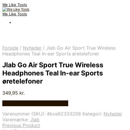
We Like Tools
We Like Tools
Forside
/
Nyheder
/
Jlab Go Air Sport True Wireless
Headphones Teal In-ear Sports øretelefoner
Jlab Go Air Sport True Wireless
Headphones Teal In-ear Sports
øretelefoner
349,95
kr.
Bedste pris hos Homeshop.dk
Varenummer (SKU):
4bce62333208
Kategori:
Nyheder
Varemærke:
Jlab
Previous Product