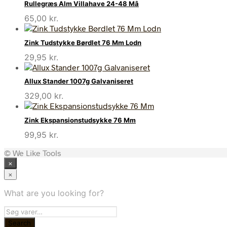
Rullegræs Alm Villahave 24-48 Mâ
65,00
kr.
Zink Tudstykke Børdlet 76 Mm Lodn
29,95
kr.
Allux Stander 1007g Galvaniseret
329,00
kr.
Zink Ekspansionstudsykke 76 Mm
99,95
kr.
© We Like Tools
×
×
What are you looking for?