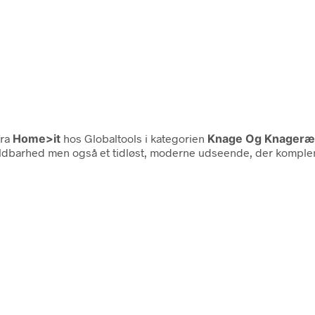
ra
Home>it
hos Globaltools i kategorien
Knage Og Knageræ
ær holdbarhed men også et tidløst, moderne udseende, der kompl