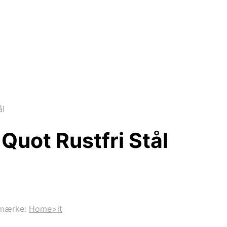
ål
uot Rustfri Stål
mærke:
Home>it