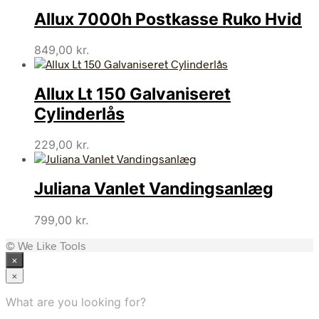
Allux 7000h Postkasse Ruko Hvid
849,00
kr.
Allux Lt 150 Galvaniseret
Cylinderlås
229,00
kr.
Juliana Vanlet Vandingsanlæg
799,00
kr.
© We Like Tools
×
×
What are you looking for?