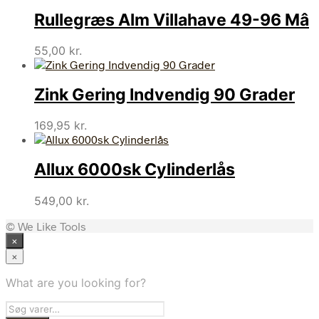
Rullegræs Alm Villahave 49-96 Mâ
55,00
kr.
Zink Gering Indvendig 90 Grader
169,95
kr.
Allux 6000sk Cylinderlås
549,00
kr.
© We Like Tools
×
×
What are you looking for?