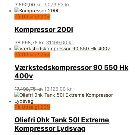
Den
Den
3.590,00
kr.
3.073,63
kr.
oprindelige
aktuelle
pris
pris
På Udsalg! 20%
var:
er:
3.590,00 kr..
3.073,63 kr..
Kompressor 200l
Den
Den
38.998,75
kr.
31.199,00
kr.
oprindelige
aktuelle
pris
pris
På Udsalg! 25%
var:
er:
38.998,75 kr..
31.199,00 kr..
Værkstedskompressor 90 550 Hk
400v
Den
Den
17.498,75
kr.
13.125,00
kr.
oprindelige
aktuelle
pris
pris
var:
er:
På Udsalg! 20%
17.498,75 kr..
13.125,00 kr..
Oliefri 0hk Tank 50l Extreme
Kompressor Lydsvag