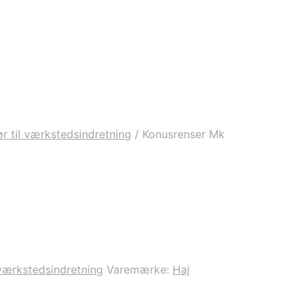
ør til værkstedsindretning
/
Konusrenser Mk
 værkstedsindretning
Varemærke:
Haj