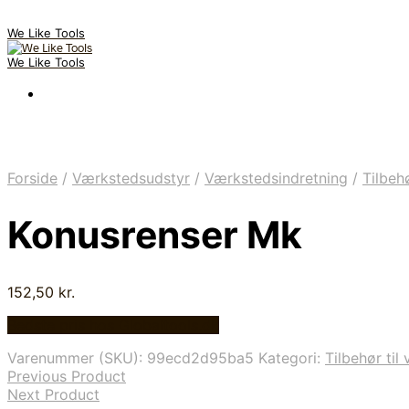
We Like Tools
We Like Tools
Forside
/
Værkstedsudstyr
/
Værkstedsindretning
/
Tilbeh
Konusrenser Mk
152,50
kr.
Bedste pris hos Globaltools.dk
Varenummer (SKU):
99ecd2d95ba5
Kategori:
Tilbehør til
Previous Product
Next Product