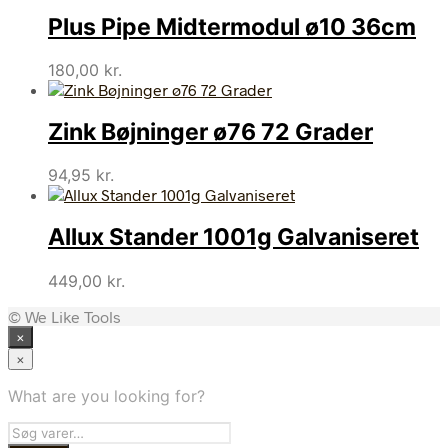
Plus Pipe Midtermodul ø10 36cm
180,00
kr.
Zink Bøjninger ø76 72 Grader
94,95
kr.
Allux Stander 1001g Galvaniseret
449,00
kr.
© We Like Tools
×
×
What are you looking for?