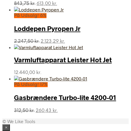
Den
Den
843,75
kr.
613,00
kr.
oprindelige
aktuelle
pris
pris
På Udsalg! 6%
var:
er:
843,75 kr..
613,00 kr..
Loddepen Pyropen Jr
Den
Den
2.247,50
kr.
2.123,29
kr.
oprindelige
aktuelle
pris
pris
var:
er:
Varmluftapparat Leister Hot Jet
2.247,50 kr..
2.123,29 kr..
12.440,00
kr.
På Udsalg! 17%
Gasbrændere Turbo-lite 4200-01
Den
Den
312,50
kr.
260,43
kr.
oprindelige
aktuelle
© We Like Tools
pris
pris
var:
er:
×