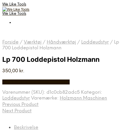
We Like Tools
We Like Tools
Forside
/
Værktøj
/
Håndværktøj
/
Loddeudstyr
/
Lp
700 Loddepistol Holzmann
Lp 700 Loddepistol Holzmann
350,00
kr.
Bedste pris hos Globaltools.dk
Varenummer (SKU):
d1c0cb82adc5
Kategori:
Loddeudstyr
Varemærke:
Holzmann Maschinen
Previous Product
Next Product
Beskrivelse